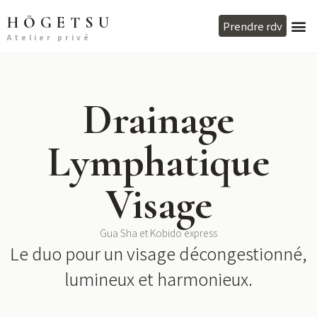
HŌGETSU
Prendre rdv
Atelier privé
Drainage
Lymphatique
Visage
Gua Sha et Kobido express
Le duo pour un visage décongestionné,
lumineux et harmonieux.